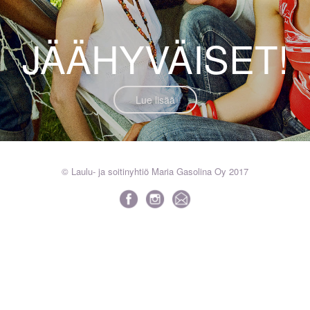
JÄÄHYVÄISET!
Lue lisää
© Laulu- ja soitinyhtiö Maria Gasolina Oy 2017