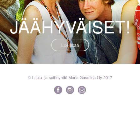
JÄÄHYVÄISET!
Lue lisää
© Laulu- ja soitinyhtiö Maria Gasolina Oy 2017