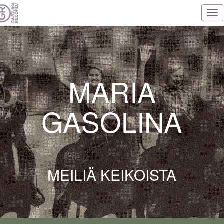
Tog
nav
MARIA
GASOLINA
MEILIÄ KEIKOISTA