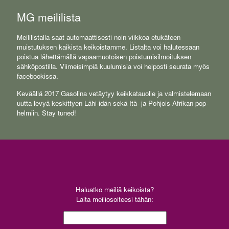
MG meililista
Meililistalla saat automaattisesti noin viikkoa etukäteen
muistutuksen kaikista keikoistamme. Listalta voi halutessaan
poistua lähettämällä vapaamuotoisen poistumisilmoituksen
sähköpostilla. Viimeisimpiä kuulumisia voi helposti seurata myös
facebookissa.
Keväällä 2017 Gasolina vetäytyy keikkatauolle ja valmistelemaan
uutta levyä keskittyen Lähi-idän sekä Itä- ja Pohjois-Afrikan pop-
helmiin. Stay tuned!
Haluatko meiliä keikoista?
Laita meiliosoiteesi tähän: