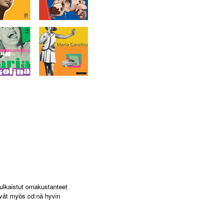
ulkaistut omakustanteet
tyvät myös cd:nä hyvin