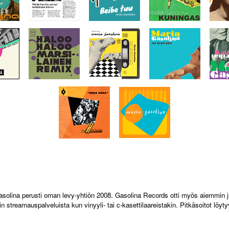
solina perusti oman levy-yhtiön 2008. Gasolina Records otti myös aiemmin j
in streamauspalveluista kun vinyyli- tai c-kasettilaareistakin. Pitkäsoitot löy