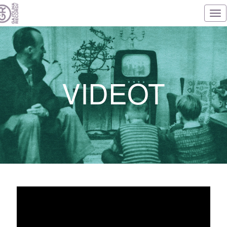
Tog
nav
VIDEOT