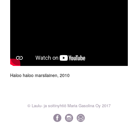
Haloo haloo marsilainen, 2010
© Laulu- ja soitinyhtiö Maria Gasolina Oy 2017