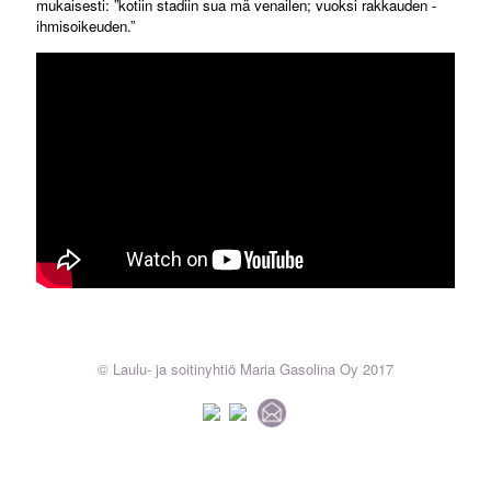
mukaisesti: ”kotiin stadiin sua mä venailen; vuoksi rakkauden -
ihmisoikeuden.”
© Laulu- ja soitinyhtiö Maria Gasolina Oy 2017