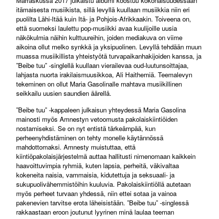
Marraskussa 2017 julkaistu albumi koostuu kokonaisuudessaan
itämaisesta musiikista, sillä levyllä kuullaan musiikkia niin eri
puolilta Lähi-Itää kuin Itä- ja Pohjois-Afrikkaakin. Toiveena on,
että suomeksi laulettu pop-musiikki avaa kuulijoille uusia
näkökulmia näihin kulttuureihin, joiden mediakuva on viime
aikoina ollut melko synkkä ja yksipuolinen. Levyllä tehdään muun
muassa musiikillista yhteistyötä turvapaikanhakijoiden kanssa, ja
”Beibe tuu” -singlellä kuullaan vierailevaa oud-luutunsoittajaa,
lahjasta nuorta irakilaismuusikkoa, Ali Haithemiä. Teemalevyn
tekeminen on ollut Maria Gasolinalle mahtava musiikillinen
seikkailu uusien saundien äärellä.
”Beibe tuu” -kappaleen julkaisun yhteydessä Maria Gasolina
mainosti myös Amnestyn vetoomusta pakolaiskiintiöiden
nostamiseksi. Se on nyt entistä tärkeämpää, kun
perheenyhdistäminen on tehty monelle käytännössä
mahdottomaksi. Amnesty muistuttaa, että
kiintiöpakolaisjärjestelmä auttaa hallitusti nimenomaan kaikkein
haavoittuvimpia ryhmiä, kuten lapsia, perheitä, väkivaltaa
kokeneita naisia, vammaisia, kidutettuja ja seksuaali- ja
sukupuolivähemmistöihin kuuluvia. Pakolaiskiintiöllä autetaan
myös perheet turvaan yhdessä, niin ettei sotaa ja vainoa
pakenevien tarvitse erota läheisistään. ”Beibe tuu” -singlessä
rakkaastaan eroon joutunut lyyrinen minä laulaa teeman