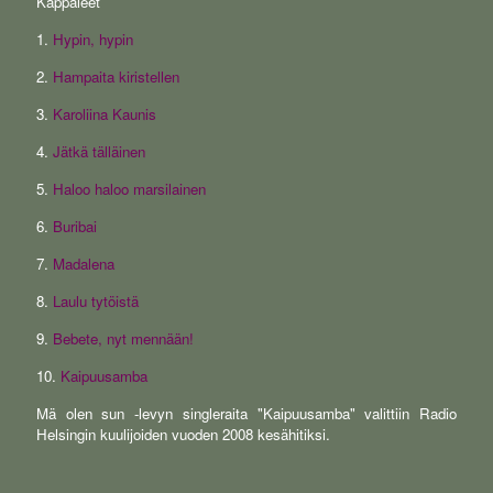
Kappaleet
1.
Hypin, hypin
2.
Hampaita kiristellen
3.
Karoliina Kaunis
4.
Jätkä tälläinen
5.
Haloo haloo marsilainen
6.
Buribai
7.
Madalena
8.
Laulu tytöistä
9.
Bebete, nyt mennään!
10.
Kaipuusamba
Mä olen sun -levyn singleraita "Kaipuusamba" valittiin Radio
Helsingin kuulijoiden vuoden 2008 kesähitiksi.