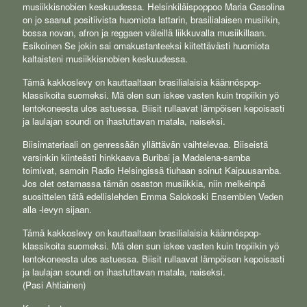
musiikkisnobien keskuudessa. Helsinkiläispoppoo Maria Gasolina
on jo saanut positiivista huomiota lattarin, brasilialaisen musiikin,
bossa novan, afron ja reggaen väleillä liikkuvalla musiikillaan.
Esikoinen Se jokin sai omakustanteeksi kiitettävästi huomiota
kaltaisteni musiikkisnobien keskuudessa.
Tämä kakkoslevy on kauttaaltaan brasilialaisia käännöspop-
klassikoita suomeksi. Mä olen sun iskee vasten kuin tropiikin yö
lentokoneesta ulos astuessa. Biisit rullaavat lämpöisen kepoisasti
ja laulajan soundi on ihastuttavan matala, naiseksi.
Biisimateriaali on genressään yllättävän vaihtelevaa. Biiseistä
varsinkin kiinteästi hinkkaava Buribai ja Madalena-samba
toimivat, samoin Radio Helsingissä tiuhaan soinut Kaipuusamba.
Jos olet ostamassa tämän osaston musiikkia, niin melkeinpä
suosittelen tätä edellislehden Emma Salokoski Ensemblen Veden
alla -levyn sijaan.
Tämä kakkoslevy on kauttaaltaan brasilialaisia käännöspop-
klassikoita suomeksi. Mä olen sun iskee vasten kuin tropiikin yö
lentokoneesta ulos astuessa. Biisit rullaavat lämpöisen kepoisasti
ja laulajan soundi on ihastuttavan matala, naiseksi.
(Pasi Ahtiainen)