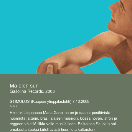
Mä olen sun
Gasolina Records, 2008
STIMULUS
(Kuopion ylioppilaslehti) 7.10.2008
*****
Helsinkiläispoppoo Maria Gasolina on jo saanut positiivista
huomiota lattarin, brasilialaisen musiikin, bossa novan, afron ja
reggaen väleillä liikkuvalla musiikillaan. Esikoinen Se jokin sai
omakustanteeksi kiitettävästi huomiota kaltaisteni