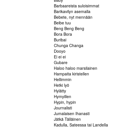
Baby
Barbaareista suloisimmat
Barikavilyn asemalla
Bebete, nyt mennään
Beibe tuu
Beng Beng Beng
Bora Bora
Buribai
Chunga Changa
Dooyo
Ei ei ei
Gubare
Haloo haloo marsilainen
Hampaita kiristellen
Hellimmin
Hetki lyö
Hylätty
Hymyillen
Hypin, hypin
Journalisti
Jumalaisen Ihanasti
Jätkä Tälläinen
Kadulla, Sateessa tai Landella