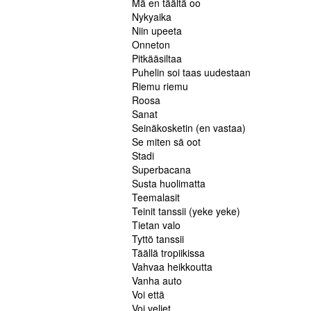
Mä en täältä oo
Nykyaika
Niin upeeta
Onneton
Pitkääsiltaa
Puhelin soi taas uudestaan
Riemu riemu
Roosa
Sanat
Seinäkosketin (en vastaa)
Se miten sä oot
Stadi
Superbacana
Susta huolimatta
Teemalasit
Teinit tanssii (yeke yeke)
Tietan valo
Tyttö tanssii
Täällä tropiikissa
Vahvaa heikkoutta
Vanha auto
Voi että
Voi veljet