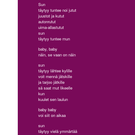
Sun
täytyy tuntee noi jutut
juustot ja kutut
autonrutut
uima-allastutut
sun
täytyy tuntee mun
baby, baby
näin, se vaan on näin
sun
täytyy lähtee kylille
voit mennä jätskille
ja tarjoo jätkille
sä saat mut likeelle
kun
kuulet sen laulun
baby baby
voi siit on aikaa
sun
täytyy vielä ymmärtää