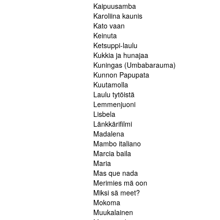
Kaipuusamba
Karoliina kaunis
Kato vaan
Keinuta
Ketsuppi-laulu
Kukkia ja hunajaa
Kuningas (Umbabarauma)
Kunnon Papupata
Kuutamolla
Laulu tytöistä
Lemmenjuoni
Lisbela
Länkkärifilmi
Madalena
Mambo italiano
Marcia baila
Maria
Mas que nada
Merimies mä oon
Miksi sä meet?
Mokoma
Muukalainen