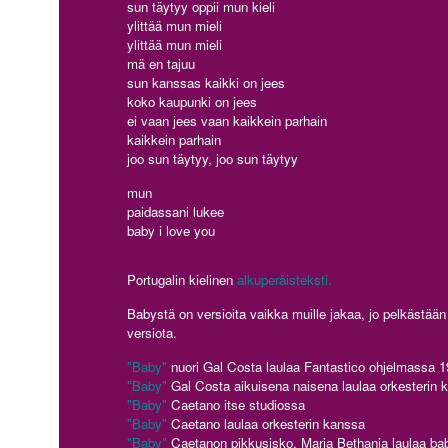
sun täytyy oppii mun kieli
ylittää mun mieli
ylittää mun mieli
mä en tajuu
sun kanssas kaikki on jees
koko kaupunki on jees
ei vaan jees vaan kaikkein parhain
kaikkein parhain
joo sun täytyy, joo sun täytyy
mun
paidassani lukee
baby i love you
Portugalin kielinen
alkuperäisteksti.
Babystä on versioita vaikka muille jakaa, jo pelkästään
versiota.
"Baby"
nuori Gal Costa laulaa Fantastico ohjelmassa 
"Baby"
Gal Costa aikuisena naisena laulaa orkesterin 
"Baby"
Caetano itse studiossa
"Baby"
Caetano laulaa orkesterin kanssa
"Baby"
Caetanon pikkusisko, Maria Bethania laulaa ba