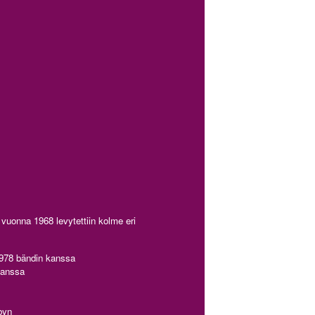
 vuonna 1968 levytettiin kolme eri
1978 bändin kanssa
kanssa
byn