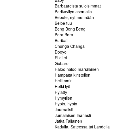
Baby
Barbaareista suloisimmat
Barikavilyn asemalla
Bebete, nyt mennään
Beibe tuu
Beng Beng Beng
Bora Bora
Buribai
Chunga Changa
Dooyo
Ei ei ei
Gubare
Haloo haloo marsilainen
Hampaita kiristellen
Hellimmin
Hetki lyö
Hylätty
Hymyillen
Hypin, hypin
Journalisti
Jumalaisen Ihanasti
Jätkä Tälläinen
Kadulla, Sateessa tai Landella