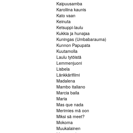
Kaipuusamba
Karoliina kaunis
Kato vaan
Keinuta
Ketsuppi-laulu
Kukkia ja hunajaa
Kuningas (Umbabarauma)
Kunnon Papupata
Kuutamolla
Laulu tytöistä
Lemmenjuoni
Lisbela
Länkkärifilmi
Madalena
Mambo italiano
Marcia baila
Maria
Mas que nada
Merimies mä oon
Miksi sä meet?
Mokoma
Muukalainen