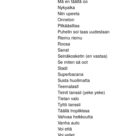
Mä en täältä oo
Nykyaika
Niin upeeta
Onneton
Pitkääsiltaa
Puhelin soi taas uudestaan
Riemu riemu
Roosa
Sanat
Seinäkosketin (en vastaa)
Se miten sä oot
Stadi
Superbacana
Susta huolimatta
Teemalasit
Teinit tanssii (yeke yeke)
Tietan valo
Tyttö tanssii
Täällä tropiikissa
Vahvaa heikkoutta
Vanha auto
Voi että
Voi veljet