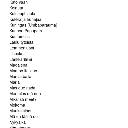
Kato vaan
Keinuta
Ketsuppi-laulu
Kukkia ja hunajaa
Kuningas (Umbabarauma)
Kunnon Papupata
Kuutamolla
Laulu tytöistä
Lemmenjuoni
Lisbela
Länkkärifilmi
Madalena
Mambo italiano
Marcia baila
Maria
Mas que nada
Merimies mä oon
Miksi sä meet?
Mokoma
Muukalainen
Mä en täältä oo
Nykyaika
Niin upeeta