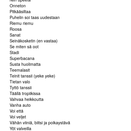
Onneton
Pitkääsiltaa
Puhelin soi taas uudestaan
Riemu riemu
Roosa
Sanat
Seinäkosketin (en vastaa)
Se miten sä oot
Stadi
Superbacana
Susta huolimatta
Teemalasit
Teinit tanssii (yeke yeke)
Tietan valo
Tyttö tanssii
Täällä tropiikissa
Vahvaa heikkoutta
Vanha auto
Voi että
Voi veljet
Vähän viiniä, biitsi ja poikaystävä
Yöt valveilla