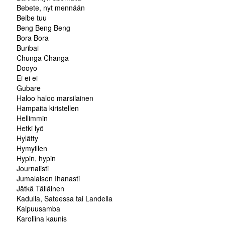
Bebete, nyt mennään
Beibe tuu
Beng Beng Beng
Bora Bora
Buribai
Chunga Changa
Dooyo
Ei ei ei
Gubare
Haloo haloo marsilainen
Hampaita kiristellen
Hellimmin
Hetki lyö
Hylätty
Hymyillen
Hypin, hypin
Journalisti
Jumalaisen Ihanasti
Jätkä Tälläinen
Kadulla, Sateessa tai Landella
Kaipuusamba
Karoliina kaunis