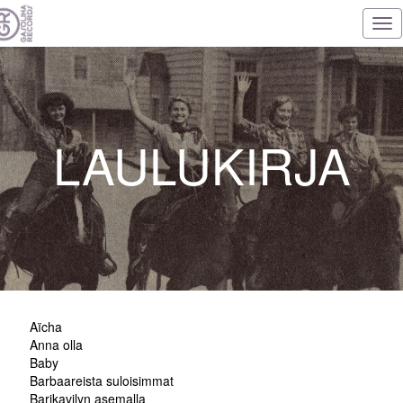
Tog
nav
LAULUKIRJA
Aïcha
Anna olla
Baby
Barbaareista suloisimmat
Barikavilyn asemalla