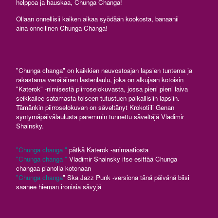
helppoa ja hauskaa, Chunga Changa!
Ollaan onnellisii kaiken aikaa syödään kookosta, banaanii
aina onnellinen Chunga Changa!
"Chunga changa" on kaikkien neuvostoajan lapsien tuntema ja
rakastama venäläinen lastenlaulu, joka on alkujaan kotoisin
"Katerok" -nimisestä piirroselokuvasta, jossa pieni pieni laiva
seikkailee satamasta toiseen tutustuen paikallisiin lapsiin.
Tämänkin piirroselokuvan on säveltänyt Krokotiili Genan
syntymäpäivälaulusta paremmin tunnettu säveltäjä Vladimir
Shainsky.
"Chunga changa "
pätkä Katerok -animaatiosta
"Chunga changa "
Vladimir Shainsky itse esittää Chunga
changaa pianolla kotonaan
"Chunga changa
" Ska Jazz Punk -versiona tänä päivänä biisi
saanee hieman ironisia sävyjä