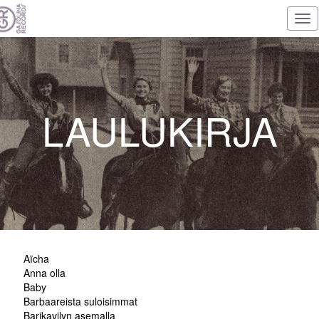
Tog
nav
LAULUKIRJA
Aïcha
Anna olla
Baby
Barbaareista suloisimmat
Barikavilyn asemalla