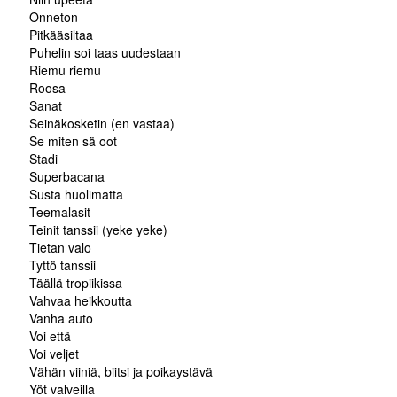
Onneton
Pitkääsiltaa
Puhelin soi taas uudestaan
Riemu riemu
Roosa
Sanat
Seinäkosketin (en vastaa)
Se miten sä oot
Stadi
Superbacana
Susta huolimatta
Teemalasit
Teinit tanssii (yeke yeke)
Tietan valo
Tyttö tanssii
Täällä tropiikissa
Vahvaa heikkoutta
Vanha auto
Voi että
Voi veljet
Vähän viiniä, biitsi ja poikaystävä
Yöt valveilla