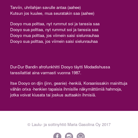
Tarviin, uhrilahjan savulle antaa (aahee)
Kutsun jos kuulee, mua seuratakin saa (aahee)
Dooyo mua polttaa, nyt rummut soi ja tanssia saa
Dooyo sua polttaa, nyt rummut soi ja tanssia saa
Dooyo mua polttaa, jos viimein saisi sielunrauhaa
Dooyo sua polttaa, jos viimein saisi sielunrauhaa
Dur-Dur Bandin afrofunkhitti Dooyo täytti Modadishussa
tanssilattiat aina varmasti vuonna 1987.
Itse Dooyo on djin (jinn, geanie) -henkiä, Koraanissakin mainittuja
vähän orixa -henkien tapaisia ihmisille näkymättömiä hahmoja,
jotka voivat kiusata tai joskus auttaakin ihmisiä.
© Laulu- ja soitinyhtiö Maria Gasolina Oy 2017