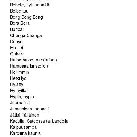
Bebete, nyt mennään
Beibe tuu
Beng Beng Beng
Bora Bora
Buribai
Chunga Changa
Dooyo
Ei ei ei
Gubare
Haloo haloo marsilainen
Hampaita kiristellen
Hellimmin
Hetki lyö
Hylätty
Hymyillen
Hypin, hypin
Journalisti
Jumalaisen Ihanasti
Jätkä Tälläinen
Kadulla, Sateessa tai Landella
Kaipuusamba
Karoliina kaunis