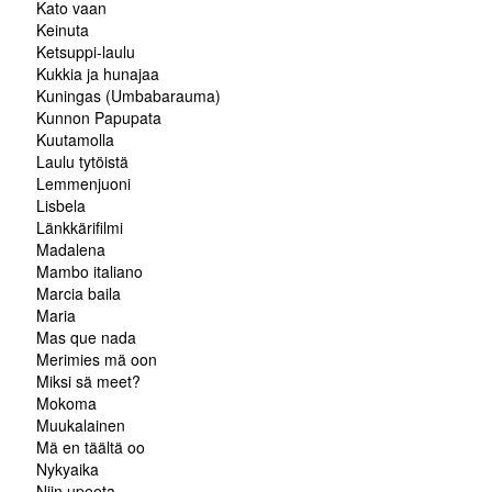
Kato vaan
Keinuta
Ketsuppi-laulu
Kukkia ja hunajaa
Kuningas (Umbabarauma)
Kunnon Papupata
Kuutamolla
Laulu tytöistä
Lemmenjuoni
Lisbela
Länkkärifilmi
Madalena
Mambo italiano
Marcia baila
Maria
Mas que nada
Merimies mä oon
Miksi sä meet?
Mokoma
Muukalainen
Mä en täältä oo
Nykyaika
Niin upeeta