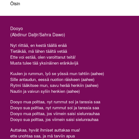
Öisin
Dooyo
(Abdinur Daljir/Sahra Dawo)
Nyt riittää, en kestä täällä enää
Tietäkää, mä lähen täältä vetää
Ette voi estää, olen varoittanut teitä!
Musta tulee tää yksinäinen eränkävijä
Kuulen jo rummun, lyö se yössä mun tahtiin (aahee)
Sille antaudun, eessä nuotion räiskeen (aahee)
Rytmi lääkitsee mun, savu herää henkiin (aahee)
Nautin ja vaivun syliin henkien (aahee)
Dooyo mua polttaa, nyt rummut soi ja tanssia saa
Dooyo sua polttaa, nyt rummut soi ja tanssia saa
Dooyo mua polttaa, jos viimein saisi sielunrauhaa
Dooyo sua polttaa, jos viimein saisi sielunrauhaa
Auttakaa, hyvät ihmiset auttakaa mua!
ette unohtaa saa, ja mä tarviin apua