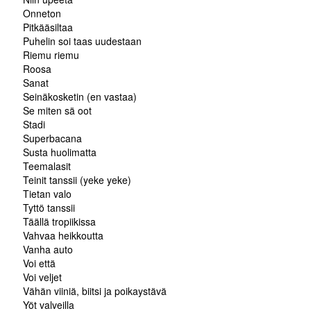
Onneton
Pitkääsiltaa
Puhelin soi taas uudestaan
Riemu riemu
Roosa
Sanat
Seinäkosketin (en vastaa)
Se miten sä oot
Stadi
Superbacana
Susta huolimatta
Teemalasit
Teinit tanssii (yeke yeke)
Tietan valo
Tyttö tanssii
Täällä tropiikissa
Vahvaa heikkoutta
Vanha auto
Voi että
Voi veljet
Vähän viiniä, biitsi ja poikaystävä
Yöt valveilla