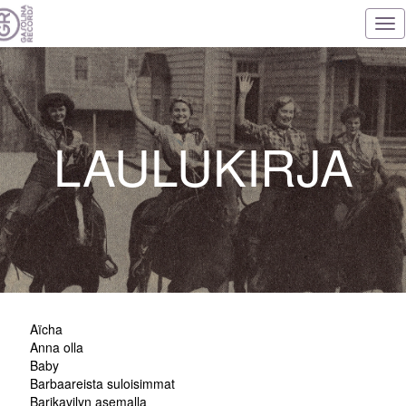
Tog
nav
LAULUKIRJA
Aïcha
Anna olla
Baby
Barbaareista suloisimmat
Barikavilyn asemalla