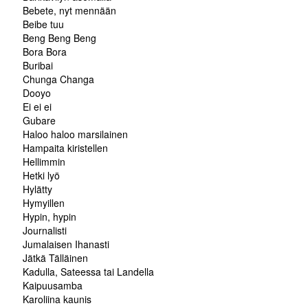
Bebete, nyt mennään
Beibe tuu
Beng Beng Beng
Bora Bora
Buribai
Chunga Changa
Dooyo
Ei ei ei
Gubare
Haloo haloo marsilainen
Hampaita kiristellen
Hellimmin
Hetki lyö
Hylätty
Hymyillen
Hypin, hypin
Journalisti
Jumalaisen Ihanasti
Jätkä Tälläinen
Kadulla, Sateessa tai Landella
Kaipuusamba
Karoliina kaunis