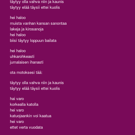
täytyy olla vahva niin ja kaunis
täytyy elää täysii ettei kuolis
hei haloo
muista vanhan kansan sanontaa
lakeja ja kirosanoja
hei haloo
biisi täytyy loppuun bailata
hei haloo
uhkarohkeasti
jumalaisen ihanasti
ota motoksesi tää:
täytyy olla vahva niin ja kaunis
täytyy elää täysii ettei kuolis
hai varo
korkealla katolla
hei varo
katuojaankin voi kaatua
hei varo
ettet verta vuodata