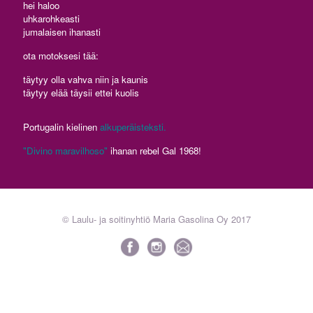
hei haloo
uhkarohkeasti
jumalaisen ihanasti
ota motoksesi tää:
täytyy olla vahva niin ja kaunis
täytyy elää täysii ettei kuolis
Portugalin kielinen
alkuperäisteksti.
"Divino maravilhoso"
ihanan rebel Gal 1968!
© Laulu- ja soitinyhtiö Maria Gasolina Oy 2017