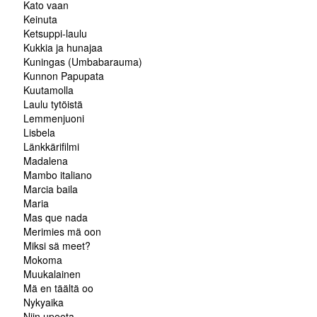
Kato vaan
Keinuta
Ketsuppi-laulu
Kukkia ja hunajaa
Kuningas (Umbabarauma)
Kunnon Papupata
Kuutamolla
Laulu tytöistä
Lemmenjuoni
Lisbela
Länkkärifilmi
Madalena
Mambo italiano
Marcia baila
Maria
Mas que nada
Merimies mä oon
Miksi sä meet?
Mokoma
Muukalainen
Mä en täältä oo
Nykyaika
Niin upeeta