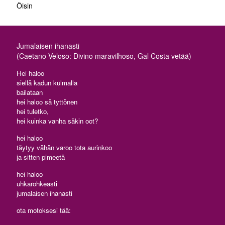
Öisin
Jumalaisen ihanasti
(Caetano Veloso: Divino maravilhoso, Gal Costa vetää)
Hei haloo
siellä kadun kulmalla
bailataan
hei haloo sä tyttönen
hei tuletko,
hei kuinka vanha säkin oot?
hei haloo
täytyy vähän varoo tota aurinkoo
ja sitten pimeetä
hei haloo
uhkarohkeasti
jumalaisen ihanasti
ota motoksesi tää: