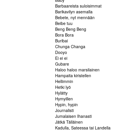
Baby
Barbaareista suloisimmat
Barikavilyn asemalla
Bebete, nyt mennään
Beibe tuu
Beng Beng Beng
Bora Bora
Buribai
Chunga Changa
Dooyo
Ei ei ei
Gubare
Haloo haloo marsilainen
Hampaita kiristellen
Hellimmin
Hetki lyö
Hylätty
Hymyillen
Hypin, hypin
Journalisti
Jumalaisen Ihanasti
Jätkä Tälläinen
Kadulla, Sateessa tai Landella