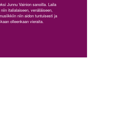
si Junnu Vainion sanoilla. Laila
iin italialaiseen, venäläiseen,
siikkiin niin aidon tuntuisesti ja
kaan olleenkaan vieraita.