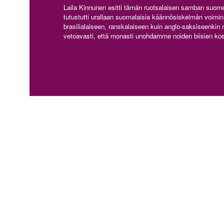
Laila Kinnunen esitti tämän ruotsalaisen samban suomek
tutustutti urallaan suomalaisia käännösiskelmän voimin n
brasilialaiseen, ranskalaiseen kuin anglo-saksiseenkin mu
vetoavasti, että monasti unohdamme noiden biisien kos