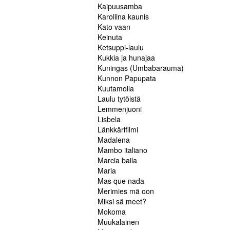
Kaipuusamba
Karoliina kaunis
Kato vaan
Keinuta
Ketsuppi-laulu
Kukkia ja hunajaa
Kuningas (Umbabarauma)
Kunnon Papupata
Kuutamolla
Laulu tytöistä
Lemmenjuoni
Lisbela
Länkkärifilmi
Madalena
Mambo italiano
Marcia baila
Maria
Mas que nada
Merimies mä oon
Miksi sä meet?
Mokoma
Muukalainen