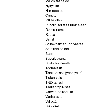
Mä en täältä oo
Nykyaika
Niin upeeta
Onneton
Pitkääsiltaa
Puhelin soi taas uudestaan
Riemu riemu
Roosa
Sanat
Seinäkosketin (en vastaa)
Se miten sä oot
Stadi
Superbacana
Susta huolimatta
Teemalasit
Teinit tanssii (yeke yeke)
Tietan valo
Tyttö tanssii
Täällä tropiikissa
Vahvaa heikkoutta
Vanha auto
Voi että
Voi veljet