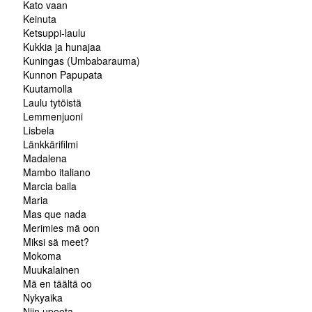
Kato vaan
Keinuta
Ketsuppi-laulu
Kukkia ja hunajaa
Kuningas (Umbabarauma)
Kunnon Papupata
Kuutamolla
Laulu tytöistä
Lemmenjuoni
Lisbela
Länkkärifilmi
Madalena
Mambo italiano
Marcia baila
Maria
Mas que nada
Merimies mä oon
Miksi sä meet?
Mokoma
Muukalainen
Mä en täältä oo
Nykyaika
Niin upeeta