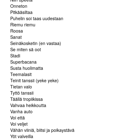
Onneton
Pitkääsiltaa
Puhelin soi taas uudestaan
Riemu riemu
Roosa
Sanat
Seinäkosketin (en vastaa)
Se miten sä oot
Stadi
Superbacana
Susta huolimatta
Teemalasit
Teinit tanssii (yeke yeke)
Tietan valo
Tyttö tanssii
Täällä tropiikissa
Vahvaa heikkoutta
Vanha auto
Voi että
Voi veljet
Vähän viiniä, biitsi ja poikaystävä
Yöt valveilla