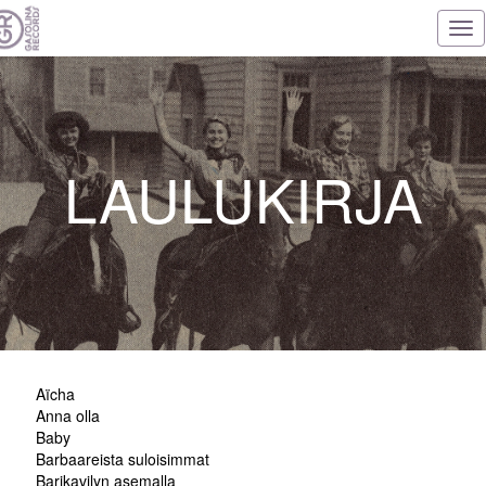
Tog
nav
LAULUKIRJA
Aïcha
Anna olla
Baby
Barbaareista suloisimmat
Barikavilyn asemalla