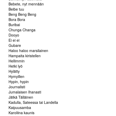
Bebete, nyt mennään
Beibe tuu
Beng Beng Beng
Bora Bora
Buribai
Chunga Changa
Dooyo
Ei ei ei
Gubare
Haloo haloo marsilainen
Hampaita kiristellen
Hellimmin
Hetki lyö
Hylätty
Hymyillen
Hypin, hypin
Journalisti
Jumalaisen Ihanasti
Jätkä Tälläinen
Kadulla, Sateessa tai Landella
Kaipuusamba
Karoliina kaunis