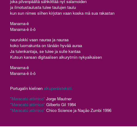
joka pilvenpäältä sähköttää nyt salamoiden
ja ilmotustaulusta tulee taulujen taulu
kun sun nimes siihen kirjotan vaan koska mä sua rakastan
Manama-ê
Manama-ê ô-ô
naurulokki vaan nauraa ja nauraa
koko luomakunta on tänään hyvää auraa
Ja tulenkantaja, se tulee ja sulle kantaa
Kutsun kansan digitaalisen alkurytmin nykyaikaisen
Manama-ê
Manama-ê ô-ô
Portugalin kielinen
alkuperäisteksti.
"Maracatú atômico"
Jorge Mautner
"Maracatú atômico"
Gilberto Gil 1984
"Maracatú atômico"
Chico Science ja Nação Zumbi 1996