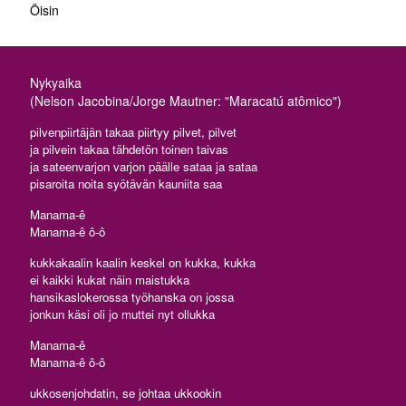
Öisin
Nykyaika
(Nelson Jacobina/Jorge Mautner: "Maracatú atômico")
pilvenpiirtäjän takaa piirtyy pilvet, pilvet
ja pilvein takaa tähdetön toinen taivas
ja sateenvarjon varjon päälle sataa ja sataa
pisaroita noita syötävän kauniita saa
Manama-ê
Manama-ê ô-ô
kukkakaalin kaalin keskel on kukka, kukka
ei kaikki kukat näin maistukka
hansikaslokerossa työhanska on jossa
jonkun käsi oli jo muttei nyt ollukka
Manama-ê
Manama-ê ô-ô
ukkosenjohdatin, se johtaa ukkookin