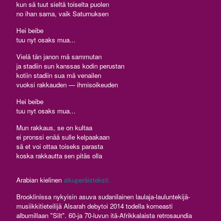
kun sä tuut sieltä toiselta puolen
no ihan sama, vaik Saturnuksen
Hei beibe
tuu nyt osaks mua...
Vielä tän janon mä sammutan
ja stadiin sun kanssas kodin perustan
kotiin stadiin sua mä venailen
vuoksi rakkauden — ihmisoikeuden
Hei beibe
tuu nyt osaks mua...
Mun rakkaus, se on kultaa
ei pronssi enää sulle kelpaakaan
sä et voi ottaa toiseks parasta
koska rakkautta sen pitäs olla
Arabian kielinen
alkuperäisteksti.
Brooklinissa nykyisin asuva sudanilainen laulaja-lauluntekijä-
musiikkitieteilijä Alsarah debytoi 2014 todella komeasti
albumillaan "Silt". 60-ja 70-luvun itä-Afrikkalaista retrosaundia