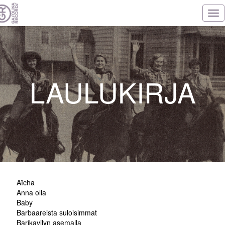
Tog
nav
LAULUKIRJA
Aïcha
Anna olla
Baby
Barbaareista suloisimmat
Barikavilyn asemalla