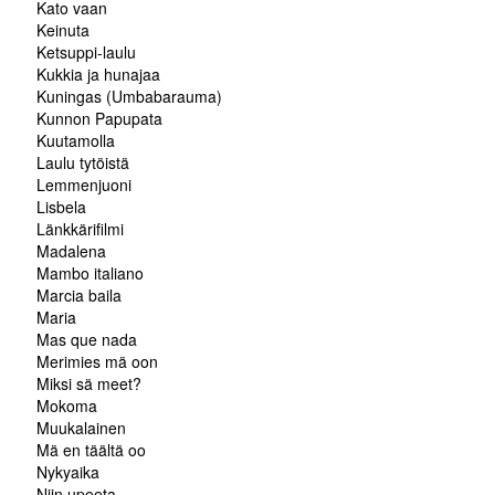
Kato vaan
Keinuta
Ketsuppi-laulu
Kukkia ja hunajaa
Kuningas (Umbabarauma)
Kunnon Papupata
Kuutamolla
Laulu tytöistä
Lemmenjuoni
Lisbela
Länkkärifilmi
Madalena
Mambo italiano
Marcia baila
Maria
Mas que nada
Merimies mä oon
Miksi sä meet?
Mokoma
Muukalainen
Mä en täältä oo
Nykyaika
Niin upeeta