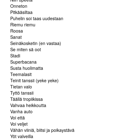
Onneton
Pitkääsiltaa
Puhelin soi taas uudestaan
Riemu riemu
Roosa
Sanat
Seinäkosketin (en vastaa)
Se miten sä oot
Stadi
Superbacana
Susta huolimatta
Teemalasit
Teinit tanssii (yeke yeke)
Tietan valo
Tyttö tanssii
Täällä tropiikissa
Vahvaa heikkoutta
Vanha auto
Voi että
Voi veljet
Vähän viiniä, biitsi ja poikaystävä
Yöt valveilla