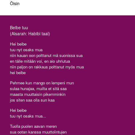
Öisin
Beibe tuu
(Alsarah: Habibi taal)
Hei beibe
tuu nyt osaks mua
niin kauan oon polttanut mä suonissa sua
en tälle mitään voi, en aio uhriutua
niin paljon on rakkaus polttanut myös mua
hei beibe
Pehmee kun mango on lempeni mun
sulaa hunajaa, muilta et sitä saa
maasta muuttaisin pikemminkin
jos siten saa olla sun kaa
Hei beibe
tuu nyt osaks mua...
Tuolla puolen aavan meren
sua ootan kanssa muuttolintujen