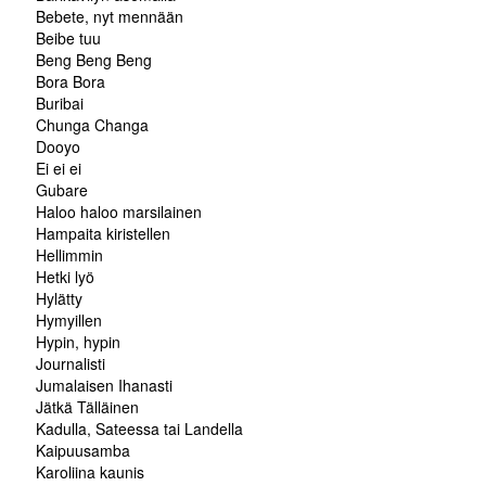
Bebete, nyt mennään
Beibe tuu
Beng Beng Beng
Bora Bora
Buribai
Chunga Changa
Dooyo
Ei ei ei
Gubare
Haloo haloo marsilainen
Hampaita kiristellen
Hellimmin
Hetki lyö
Hylätty
Hymyillen
Hypin, hypin
Journalisti
Jumalaisen Ihanasti
Jätkä Tälläinen
Kadulla, Sateessa tai Landella
Kaipuusamba
Karoliina kaunis