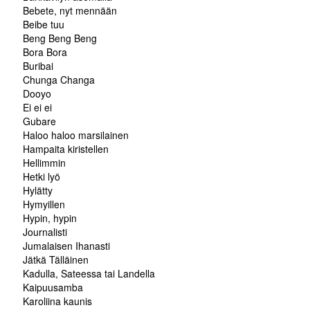
Bebete, nyt mennään
Beibe tuu
Beng Beng Beng
Bora Bora
Buribai
Chunga Changa
Dooyo
Ei ei ei
Gubare
Haloo haloo marsilainen
Hampaita kiristellen
Hellimmin
Hetki lyö
Hylätty
Hymyillen
Hypin, hypin
Journalisti
Jumalaisen Ihanasti
Jätkä Tälläinen
Kadulla, Sateessa tai Landella
Kaipuusamba
Karoliina kaunis