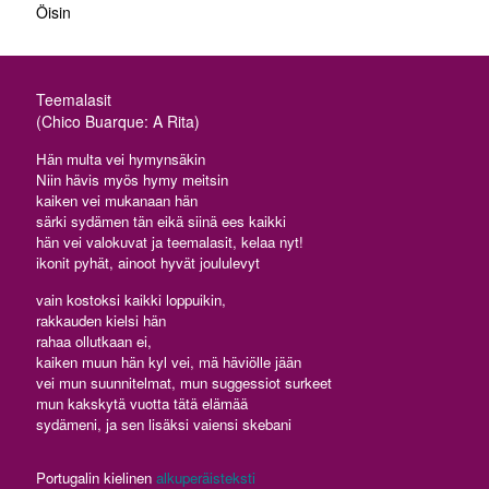
Öisin
Teemalasit
(Chico Buarque: A Rita)
Hän multa vei hymynsäkin
Niin hävis myös hymy meitsin
kaiken vei mukanaan hän
särki sydämen tän eikä siinä ees kaikki
hän vei valokuvat ja teemalasit, kelaa nyt!
ikonit pyhät, ainoot hyvät joululevyt
vain kostoksi kaikki loppuikin,
rakkauden kielsi hän
rahaa ollutkaan ei,
kaiken muun hän kyl vei, mä häviölle jään
vei mun suunnitelmat, mun suggessiot surkeet
mun kakskytä vuotta tätä elämää
sydämeni, ja sen lisäksi vaiensi skebani
Portugalin kielinen
alkuperäisteksti