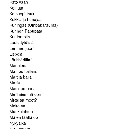
Kato vaan
Keinuta
Ketsuppi-laulu
Kukkia ja hunajaa
Kuningas (Umbabarauma)
Kunnon Papupata
Kuutamolla
Laulu tytöistä
Lemmenjuoni
Lisbela
Länkkärifilmi
Madalena
Mambo italiano
Marcia baila
Maria
Mas que nada
Merimies mä oon
Miksi sä meet?
Mokoma
Muukalainen
Mä en täältä oo
Nykyaika
Niin upeeta