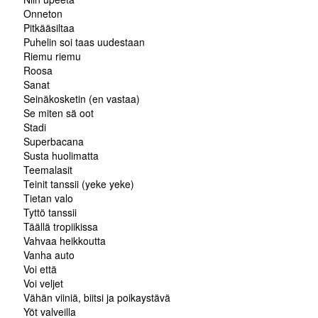
Onneton
Pitkääsiltaa
Puhelin soi taas uudestaan
Riemu riemu
Roosa
Sanat
Seinäkosketin (en vastaa)
Se miten sä oot
Stadi
Superbacana
Susta huolimatta
Teemalasit
Teinit tanssii (yeke yeke)
Tietan valo
Tyttö tanssii
Täällä tropiikissa
Vahvaa heikkoutta
Vanha auto
Voi että
Voi veljet
Vähän viiniä, biitsi ja poikaystävä
Yöt valveilla