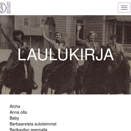
Tog
nav
LAULUKIRJA
Aïcha
Anna olla
Baby
Barbaareista suloisimmat
Barikavilyn asemalla