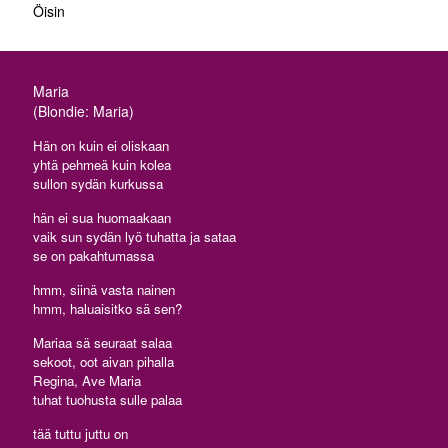
Öisin
Maria
(Blondie: Maria)
Hän on kuin ei oliskaan
yhtä pehmeä kuin kolea
sullon sydän kurkussa
hän ei sua huomaakaan
vaik sun sydän lyö tuhatta ja sataa
se on pakahtumassa
hmm, siinä vasta nainen
hmm, haluaisitko sä sen?
Mariaa sä seuraat salaa
sekoot, oot aivan pihalla
Regina, Ave Maria
tuhat tuohusta sulle palaa
tää tuttu juttu on