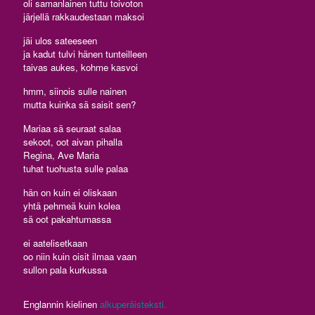
oli samanlainen tuttu toivoton
järjellä rakkaudestaan maksoi
jäi ulos sateeseen
ja kadut tulvi hänen tunteilleen
taivas aukes, kohme kasvoi
hmm, siinois sulle nainen
mutta kuinka sä saisit sen?
Mariaa sä seuraat salaa
sekoot, oot aivan pihalla
Regina, Ave Maria
tuhat tuohusta sulle palaa
hän on kuin ei oliskaan
yhtä pehmeä kuin kolea
sä oot pakahtumassa
ei aatelisetkaan
oo niin kuin oisit ilmaa vaan
sullon pala kurkussa
Englannin kielinen
alkuperäisteksti.