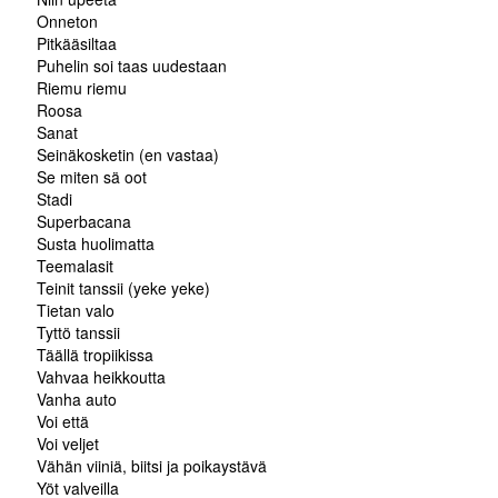
Onneton
Pitkääsiltaa
Puhelin soi taas uudestaan
Riemu riemu
Roosa
Sanat
Seinäkosketin (en vastaa)
Se miten sä oot
Stadi
Superbacana
Susta huolimatta
Teemalasit
Teinit tanssii (yeke yeke)
Tietan valo
Tyttö tanssii
Täällä tropiikissa
Vahvaa heikkoutta
Vanha auto
Voi että
Voi veljet
Vähän viiniä, biitsi ja poikaystävä
Yöt valveilla