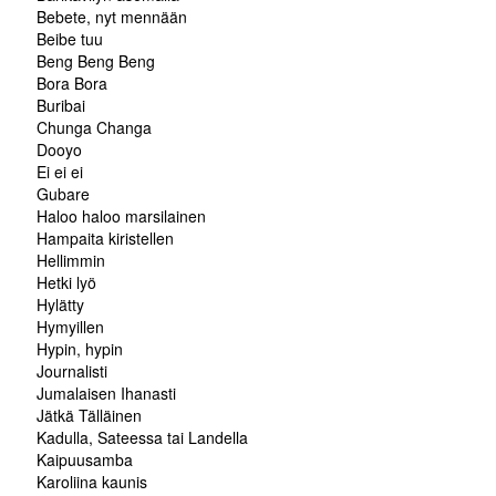
Bebete, nyt mennään
Beibe tuu
Beng Beng Beng
Bora Bora
Buribai
Chunga Changa
Dooyo
Ei ei ei
Gubare
Haloo haloo marsilainen
Hampaita kiristellen
Hellimmin
Hetki lyö
Hylätty
Hymyillen
Hypin, hypin
Journalisti
Jumalaisen Ihanasti
Jätkä Tälläinen
Kadulla, Sateessa tai Landella
Kaipuusamba
Karoliina kaunis