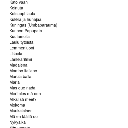
Kato vaan
Keinuta
Ketsuppi-laulu
Kukkia ja hunajaa
Kuningas (Umbabarauma)
Kunnon Papupata
Kuutamolla
Laulu tytöistä
Lemmenjuoni
Lisbela
Länkkärifilmi
Madalena
Mambo italiano
Marcia baila
Maria
Mas que nada
Merimies mä oon
Miksi sä meet?
Mokoma
Muukalainen
Mä en täältä oo
Nykyaika
Niin upeeta