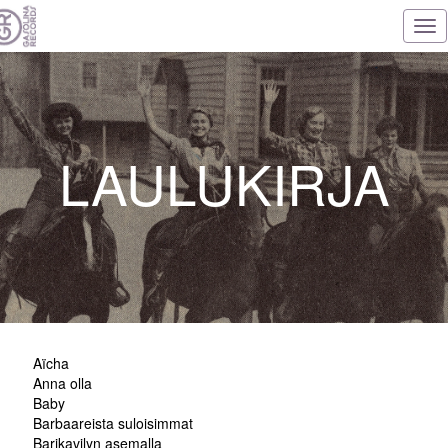
Tog
nav
LAULUKIRJA
Aïcha
Anna olla
Baby
Barbaareista suloisimmat
Barikavilyn asemalla