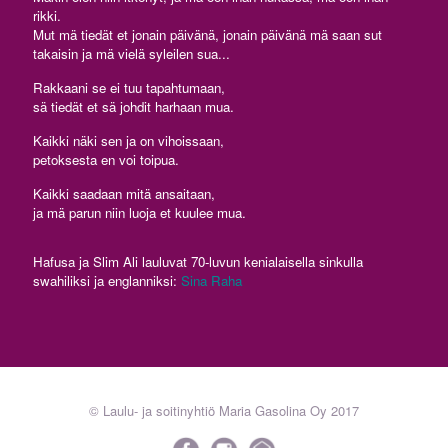
rikki.
Mut mä tiedät et jonain päivänä, jonain päivänä mä saan sut
takaisin ja mä vielä syleilen sua...
Rakkaani se ei tuu tapahtumaan,
sä tiedät et sä johdit harhaan mua.
Kaikki näki sen ja on vihoissaan,
petoksesta en voi toipua.
Kaikki saadaan mitä ansaitaan,
ja mä parun niin luoja et kuulee mua.
Hafusa ja Slim Ali lauluvat 70-luvun kenialaisella sinkulla
swahiliksi ja englanniksi:
Sina Raha
© Laulu- ja soitinyhtiö Maria Gasolina Oy 2017