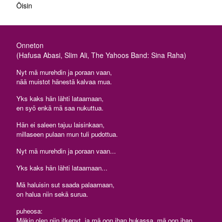
Öisin
Onneton
(Hafusa Abasi, Slim Ali, The Yahoos Band: Sina Raha)
Nyt mä murehdin ja poraan vaan,
nää muistot hänestä kalvaa mua.
Yks kaks hän lähti lataamaan,
en syö enkä mä saa nukuttua.
Hän ei saleen tajuu laisinkaan,
millaseen pulaan mun tuli pudottua.
Nyt mä murehdin ja poraan vaan...
Yks kaks hän lähti lataamaan...
Mä haluisin sut saada palaamaan,
on halua niin sekä surua.
puheosa:
Mäkin olen niin itkenyt, ja mä oon ihan hukassa, mä oon ihan