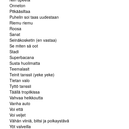
Onneton
Pitkääsiltaa
Puhelin soi taas uudestaan
Riemu riemu
Roosa
Sanat
Seinäkosketin (en vastaa)
Se miten sä oot
Stadi
Superbacana
Susta huolimatta
Teemalasit
Teinit tanssii (yeke yeke)
Tietan valo
Tyttö tanssii
Täällä tropiikissa
Vahvaa heikkoutta
Vanha auto
Voi että
Voi veljet
Vähän viiniä, biitsi ja poikaystävä
Yöt valveilla