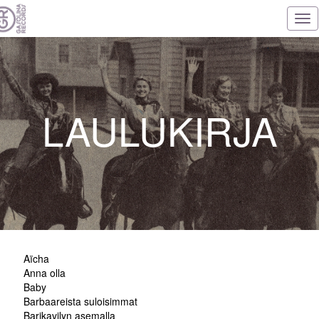
Tog
nav
LAULUKIRJA
Aïcha
Anna olla
Baby
Barbaareista suloisimmat
Barikavilyn asemalla