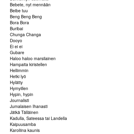
Bebete, nyt mennään
Beibe tuu
Beng Beng Beng
Bora Bora
Buribai
Chunga Changa
Dooyo
Ei ei ei
Gubare
Haloo haloo marsilainen
Hampaita kiristellen
Hellimmin
Hetki lyö
Hylätty
Hymyillen
Hypin, hypin
Journalisti
Jumalaisen Ihanasti
Jätkä Tälläinen
Kadulla, Sateessa tai Landella
Kaipuusamba
Karoliina kaunis