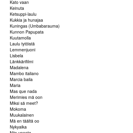
Kato vaan
Keinuta
Ketsuppi-laulu
Kukkia ja hunajaa
Kuningas (Umbabarauma)
Kunnon Papupata
Kuutamolla
Laulu tytöistä
Lemmenjuoni
Lisbela
Länkkärifilmi
Madalena
Mambo italiano
Marcia baila
Maria
Mas que nada
Merimies mä oon
Miksi sä meet?
Mokoma
Muukalainen
Mä en täältä oo
Nykyaika
Niin upeeta