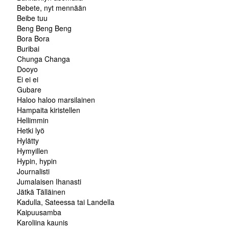
Bebete, nyt mennään
Beibe tuu
Beng Beng Beng
Bora Bora
Buribai
Chunga Changa
Dooyo
Ei ei ei
Gubare
Haloo haloo marsilainen
Hampaita kiristellen
Hellimmin
Hetki lyö
Hylätty
Hymyillen
Hypin, hypin
Journalisti
Jumalaisen Ihanasti
Jätkä Tälläinen
Kadulla, Sateessa tai Landella
Kaipuusamba
Karoliina kaunis