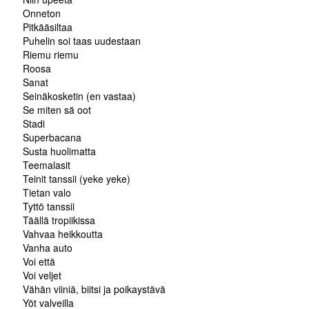
Onneton
Pitkääsiltaa
Puhelin soi taas uudestaan
Riemu riemu
Roosa
Sanat
Seinäkosketin (en vastaa)
Se miten sä oot
Stadi
Superbacana
Susta huolimatta
Teemalasit
Teinit tanssii (yeke yeke)
Tietan valo
Tyttö tanssii
Täällä tropiikissa
Vahvaa heikkoutta
Vanha auto
Voi että
Voi veljet
Vähän viiniä, biitsi ja poikaystävä
Yöt valveilla