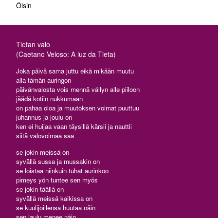
Öisin
Tietan valo
(Caetano Veloso: A luz da Tieta)
Joka päivä sama juttu eikä mikään muutu
alla tämän auringon
päivänvalosta vois mennä vällyn alle piiloon
jäädä kotiin nukkumaan
on pahaa oloa ja muutoksen voimat puuttuu
juhannus ja joulu on
ken ei huijaa vaan täysillä kärsii ja nauttii
siitä valovoimaa saa
se jokin meissä on
syvällä sussa ja mussakin on
se loistaa niinkuin tuhat aurinkoo
pimeys yön tuntee sen myös
se jokin täällä on
syvällä meissä kaikissa on
se kuulijoillensa huutaa näin
sen laulu menee näin