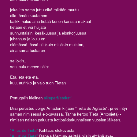
joka ilta sama juttu eikä mikään muutu
alla tämän kuutamon
kaikki haluu aina tietää kenen kanssa makaat
ketään et voi huijata
sunnuntaisin, kesäkuussa ja elonkorjuussa
juhannus ja joulu on
elämässä tässä niinkuin minäkin muistan,
aina sama tuska on
se jokin..
sen laulu menee näin:
Eta, eta eta eta,
kuu, aurinko ja valo tuon Tietan
Portugalin kielinen
alkuperäisteksti.
Biisi perustuu Jorge Amadon kirjaan "Tieta do Agraste", ja esiintyi
saman nimisessä elokuvassa. Tarina kertoo Tieta (Antonieta) -
nimisen naisen paluusta kotipaikkakunnalleen vuosien jälkeen.
"A luz de Tieta"
Kohtaus elokuvasta
"A luz de Tieta"
Danela Mercury esittää biisin ehtänä axé-