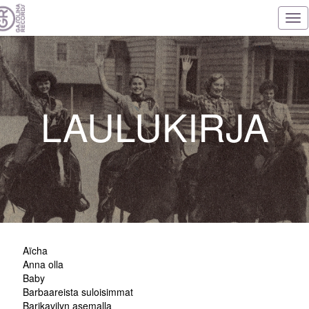
Tog
nav
LAULUKIRJA
Aïcha
Anna olla
Baby
Barbaareista suloisimmat
Barikavilyn asemalla