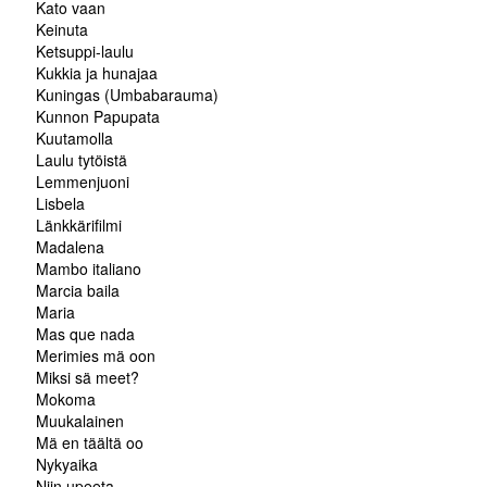
Kato vaan
Keinuta
Ketsuppi-laulu
Kukkia ja hunajaa
Kuningas (Umbabarauma)
Kunnon Papupata
Kuutamolla
Laulu tytöistä
Lemmenjuoni
Lisbela
Länkkärifilmi
Madalena
Mambo italiano
Marcia baila
Maria
Mas que nada
Merimies mä oon
Miksi sä meet?
Mokoma
Muukalainen
Mä en täältä oo
Nykyaika
Niin upeeta